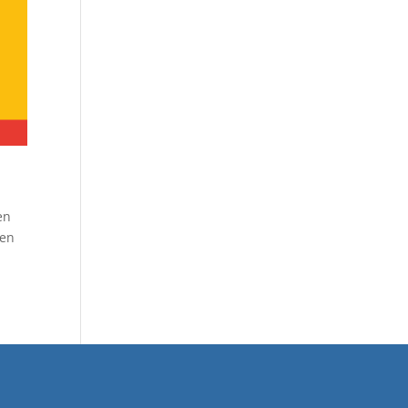
en
ven