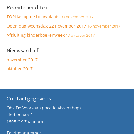
Recente berichten
TOPklas op de bouwplaats
30 november 2017
Open dag woensdag 22 november 2017
16 november 2017
Afsluiting kinderboekenweek
17 oktober 2017
Nieuwsarchief
november 2017
oktober 2017
Contactgegevens:
Obs De Voorzaan (locatie Vissershop)
Lindenlaan 2
1505 GK Zaandam
Telefoonnummer: